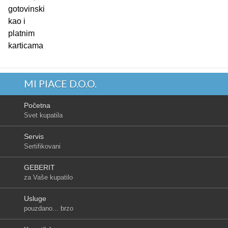
gotovinski
kao i
platnim
karticama
MI PIACE D.O.O.
Početna
Svet kupatila
Servis
Sertifikovani
GEBERIT
za Vaše kupatilo
Usluge
pouzdano... brzo